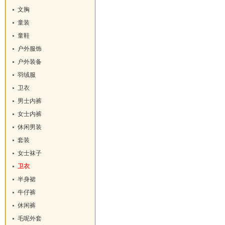
文胸
童装
童鞋
户外服饰
户外装备
羽绒服
卫衣
男士内裤
女士内裤
休闲男装
套装
女士袜子
卫衣
半身裙
牛仔裤
休闲裤
毛呢外套