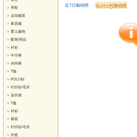
近7日畅销榜
近24小时畅销榜
男鞋
运动服装
家居服
婴儿服饰
配饰/用品
衬衫
牛仔裤
休闲裤
T恤
POLO衫
针织衫/毛衣
连衣裙
T恤
衬衫
裤装
针织衫/毛衣
外套