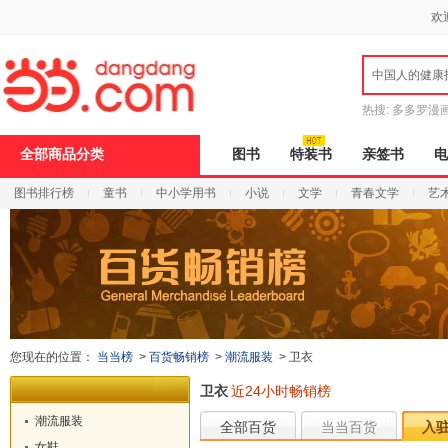
新
欢
窗
口
打
中国人的健康
开
无
障
热搜:
多多罗漫
碍
说
全部商品分类
图书
特装书
亲签书
电
明
页
图书排行榜
童书
中小学用书
小说
文学
青春文学
艺
面,
按
Ctrl
加
波
浪
键
打
开
导
您现在的位置：
当当榜
>
百货畅销榜
>
潮流服装
>
卫衣
盲
模
卫衣
近24小时畅销榜
式
潮流服装
全部百货
当当百货
入
女鞋