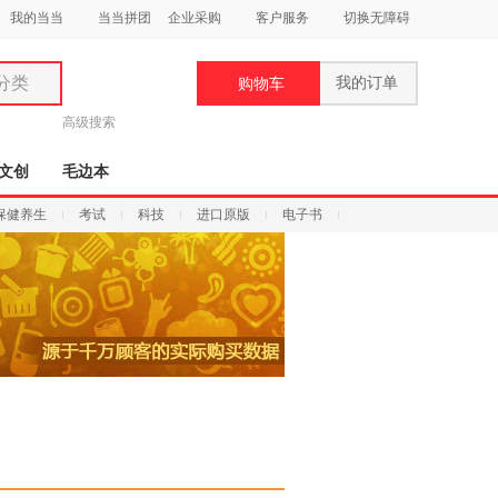
我的当当
当当拼团
企业采购
客户服务
切换无障碍
分类
我的订单
购物车
类
高级搜索
文创
毛边本
保健养生
考试
科技
进口原版
电子书
妆
品
饰
鞋
用
饰