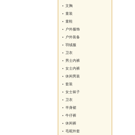
文胸
童装
童鞋
户外服饰
户外装备
羽绒服
卫衣
男士内裤
女士内裤
休闲男装
套装
女士袜子
卫衣
半身裙
牛仔裤
休闲裤
毛呢外套