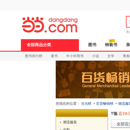
新
窗
口
打
开
无
障
热
碍
说
全部商品分类
图书
特装书
亲
明
页
图书排行榜
童书
中小学用书
小说
文学
青春
面,
按
Ctrl
加
波
浪
键
打
开
导
您现在的位置：
当当榜
>
百货畅销榜
>
潮流服
盲
模
T恤
近24
式
潮流服装
全部百
女鞋