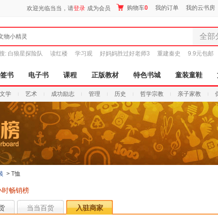
购物车
0
我的订单
我的云书房
欢迎光临当当，请
登录
成为会员
全部
文物小精灵
全部分
搜:
白狼星探险队
读红楼
学习观
好妈妈胜过好老师3
重建秦史
9.9元包邮
尾品汇
图书
签书
电子书
课程
正版教材
特色书城
童装童鞋
电子书
文学
艺术
成功励志
管理
历史
哲学宗教
亲子家教
音像
影视
时尚美
母婴用
玩具
孕婴服
童装童
装
>
T恤
家居日
小时畅销榜
家具装
服装
货
当当百货
入驻商家
鞋