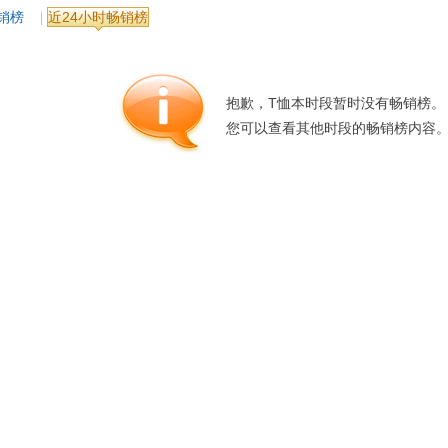
销榜
近24小时畅销榜
箱包皮
手表饰
运动户
汽车用
抱歉，T恤本时段暂时没有畅销榜。
食品
您可以查看其他时段的畅销榜内容
手机通
数码影
电脑办
大家电
家用电