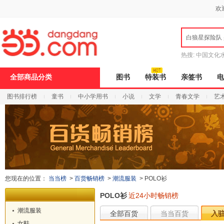
新
欢
窗
口
打
白狼星探险队
开
无
障
热搜:
中国文化
碍
说
全部商品分类
图书
特装书
亲签书
电
明
页
图书排行榜
童书
中小学用书
小说
文学
青春文学
艺
面,
按
Ctrl
加
波
浪
键
打
开
导
您现在的位置：
当当榜
>
百货畅销榜
>
潮流服装
>
POLO衫
盲
模
POLO衫
近24小时畅销榜
式
潮流服装
全部百货
当当百货
入
女鞋