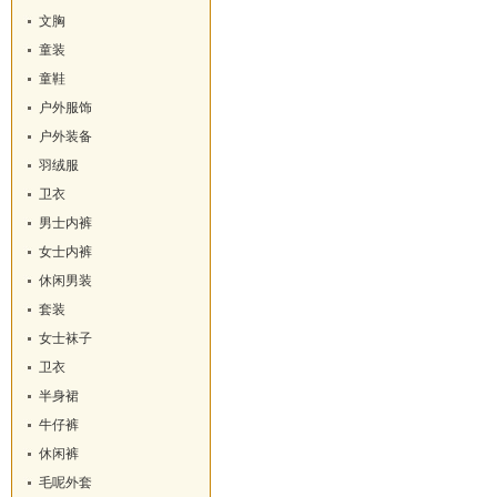
文胸
童装
童鞋
户外服饰
户外装备
羽绒服
卫衣
男士内裤
女士内裤
休闲男装
套装
女士袜子
卫衣
半身裙
牛仔裤
休闲裤
毛呢外套