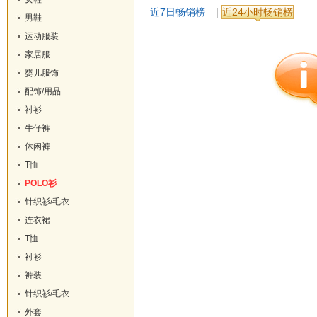
近7日畅销榜
近24小时畅销榜
男鞋
运动服装
家居服
婴儿服饰
配饰/用品
衬衫
牛仔裤
休闲裤
T恤
POLO衫
针织衫/毛衣
连衣裙
T恤
衬衫
裤装
针织衫/毛衣
外套