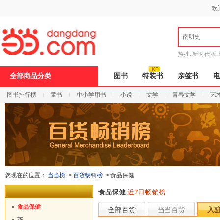
新
欢
窗
口
打
南明史
开
无
障
热搜:
新时代版
碍
邮
说
全部商品分类
图书
特装书
亲签书
电
明
页
图书排行榜
童书
中小学用书
小说
文学
青春文学
艺
面,
按
Ctrl
加
波
浪
键
打
开
导
您现在的位置：
当当榜
>
百货畅销榜
>
食品保健
盲
模
食品保健
近7日畅销榜
式
食品保健
全部百货
当当百货
入
茶