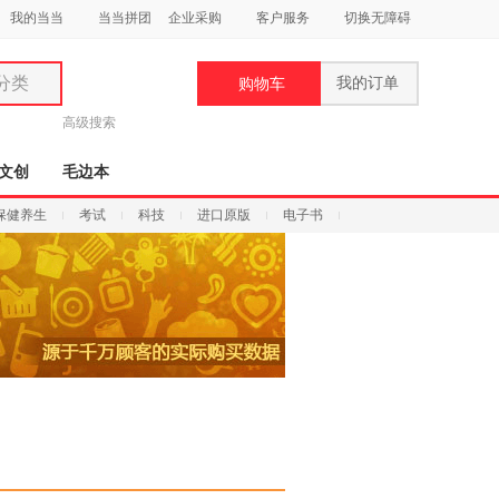
我的当当
当当拼团
企业采购
客户服务
切换无障碍
分类
我的订单
购物车
类
高级搜索
文创
毛边本
保健养生
考试
科技
进口原版
电子书
妆
品
饰
鞋
用
饰