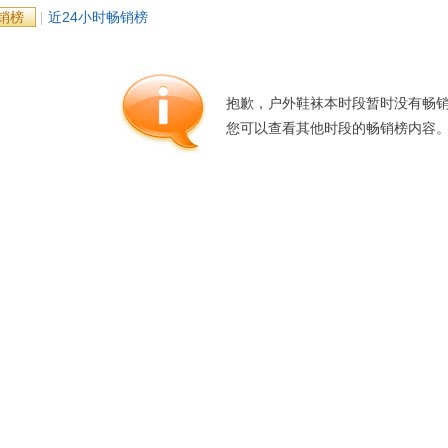
销榜
近24小时畅销榜
箱包皮
手表饰
运动户
汽车用
抱歉，户外鞋袜本时段暂时没有畅
食品
您可以查看其他时段的畅销榜内容
手机通
数码影
电脑办
大家电
家用电