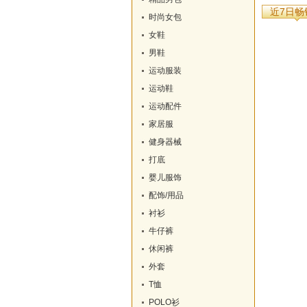
近7日畅
时尚女包
女鞋
男鞋
运动服装
运动鞋
运动配件
家居服
健身器械
打底
婴儿服饰
配饰/用品
衬衫
牛仔裤
休闲裤
外套
T恤
POLO衫