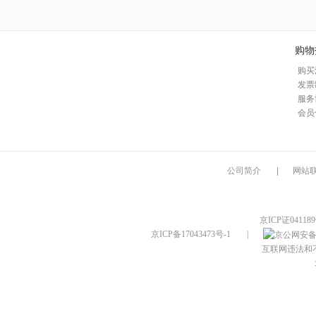
购物
购买
发票
服务
会员
公司简介
|
网站
京ICP证04118
京ICP备17043473号-1
|
互联网违法和不良