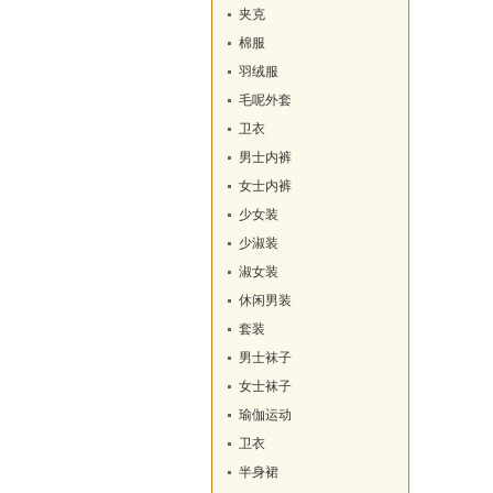
夹克
棉服
羽绒服
毛呢外套
卫衣
男士内裤
女士内裤
少女装
少淑装
淑女装
休闲男装
套装
男士袜子
女士袜子
瑜伽运动
卫衣
半身裙