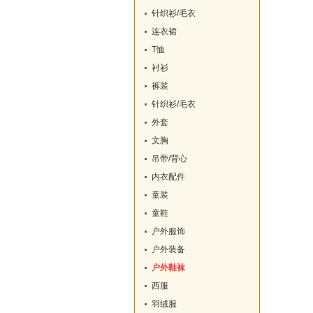
针织衫/毛衣
连衣裙
T恤
衬衫
裤装
针织衫/毛衣
外套
文胸
吊带/背心
内衣配件
童装
童鞋
户外服饰
户外装备
户外鞋袜
西服
羽绒服