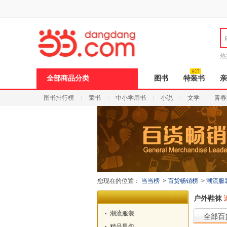
新
窗
口
打
开
无
障
热
碍
说
全部商品分类
图书
特装书
亲
明
页
图书排行榜
童书
中小学用书
小说
文学
青春
面,
按
Ctrl
加
波
浪
键
打
开
导
您现在的位置：
当当榜
>
百货畅销榜
>
潮流服
盲
模
户外鞋袜
式
潮流服装
全部百
精品男包