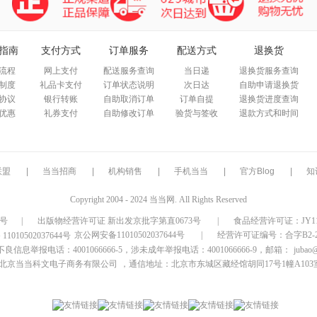
指南
支付方式
订单服务
配送方式
退换货
流程
网上支付
配送服务查询
当日递
退换货服务查询
制度
礼品卡支付
订单状态说明
次日达
自助申请退换货
协议
银行转账
自助取消订单
订单自提
退换货进度查询
优惠
礼券支付
自助修改订单
验货与签收
退款方式和时间
联盟
|
当当招商
|
机构销售
|
手机当当
|
官方Blog
|
知
Copyright 2004 - 2024 当当网. All Rights Reserved
9号
|
出版物经营许可证 新出发京批字第直0673号
|
食品经营许可证：JY1110
京公网安备11010502037644号
|
经营许可证编号：合字B2-20
信息举报电话：4001066666-5，涉未成年举报电话：4001066666-9，邮箱：
jubao
北京当当科文电子商务有限公司
，通信地址：北京市东城区藏经馆胡同17号1幢A103