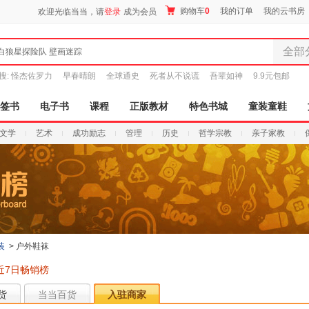
购物车
0
我的订单
我的云书房
欢迎光临当当，请
登录
成为会员
全部
白狼星探险队 壁画迷踪
全部分
搜:
怪杰佐罗力
早春晴朗
全球通史
死者从不说谎
吾辈如神
9.9元包邮
尾品汇
图书
签书
电子书
课程
正版教材
特色书城
童装童鞋
电子书
文学
艺术
成功励志
管理
历史
哲学宗教
亲子家教
音像
影视
时尚美
母婴用
玩具
孕婴服
童装童
装
>
户外鞋袜
家居日
近7日畅销榜
家具装
服装
货
当当百货
入驻商家
鞋