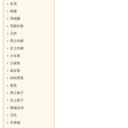
夹克
棉服
羽绒服
毛呢外套
卫衣
男士内裤
女士内裤
少女装
少淑装
淑女装
休闲男装
套装
男士袜子
女士袜子
瑜伽运动
卫衣
半身裙