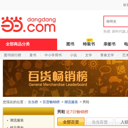
新
欢
窗
口
打
南明史
开
无
障
热搜:
新时代版
碍
邮
说
全部商品分类
图书
特装书
亲签书
电
明
页
图书排行榜
童书
中小学用书
小说
文学
青春文学
艺
面,
按
Ctrl
加
波
浪
键
打
开
导
您现在的位置：
当当榜
>
百货畅销榜
>
潮流服装
>
男鞋
盲
模
男鞋
近7日畅销榜
式
潮流服装
全部百货
当当百货
入
精品男包