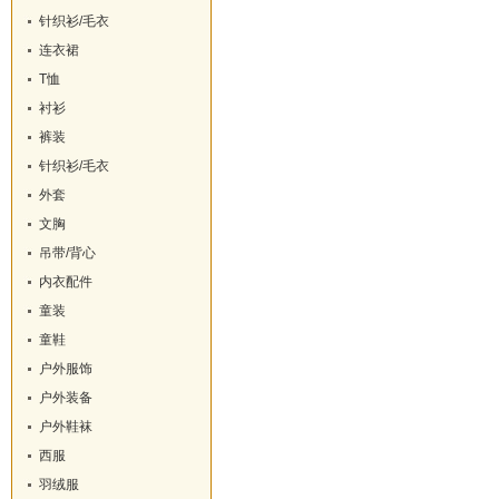
针织衫/毛衣
连衣裙
T恤
衬衫
裤装
针织衫/毛衣
外套
文胸
吊带/背心
内衣配件
童装
童鞋
户外服饰
户外装备
户外鞋袜
西服
羽绒服