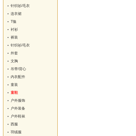
针织衫/毛衣
连衣裙
T恤
衬衫
裤装
针织衫/毛衣
外套
文胸
吊带/背心
内衣配件
童装
童鞋
户外服饰
户外装备
户外鞋袜
西服
羽绒服