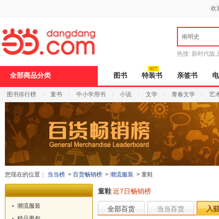
新
欢
窗
口
打
南明史
开
无
障
热搜:
新时代版
碍
邮
说
全部商品分类
图书
特装书
亲签书
电
明
页
图书排行榜
童书
中小学用书
小说
文学
青春文学
艺
面,
按
Ctrl
加
波
浪
键
打
开
导
您现在的位置：
当当榜
>
百货畅销榜
>
潮流服装
>
童鞋
盲
模
童鞋
近7日畅销榜
式
潮流服装
全部百货
当当百货
入
精品男包