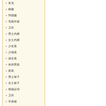
夹克
棉服
羽绒服
毛呢外套
卫衣
男士内裤
女士内裤
少女装
少淑装
淑女装
休闲男装
套装
男士袜子
女士袜子
瑜伽运动
卫衣
半身裙