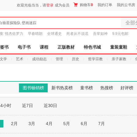
购物车
0
我的订单
我的云书房
欢迎光临当当，请
登录
成为会员
全部
白狼星探险队 壁画迷踪
全部分
搜:
怪杰佐罗力
早春晴朗
全球通史
死者从不说谎
吾辈如神
9.9元包邮
尾品汇
图书
签书
电子书
课程
正版教材
特色书城
童装童鞋
电子书
文学
艺术
成功励志
管理
历史
哲学宗教
亲子家教
音像
影视
时尚美
母婴用
图书畅销榜
新书热卖榜
童书榜
热搜榜
好评榜
玩具
孕婴服
24小时
近7日
近30日
童装童
家居日
家具装
月
2月
3月
4月
5月
6月
7月
服装
鞋