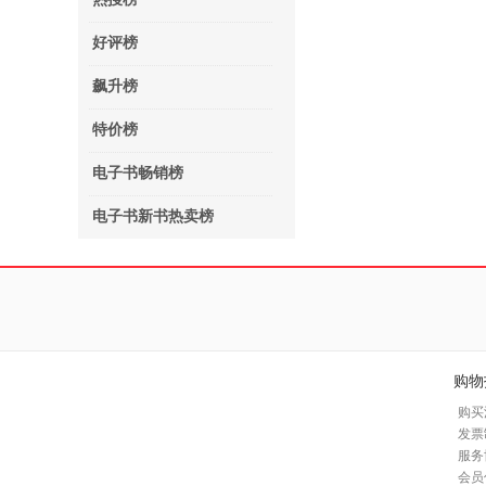
好评榜
飙升榜
特价榜
电子书畅销榜
电子书新书热卖榜
购物
购买
发票
服务
会员