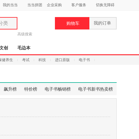
我的当当
当当拼团
企业采购
客户服务
切换无障碍
分类
我的订单
购物车
类
高级搜索
文创
毛边本
保健养生
考试
科技
进口原版
电子书
妆
品
飙升榜
特价榜
电子书畅销榜
电子书新书热卖榜
饰
鞋
用
饰