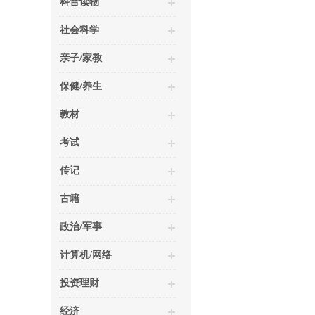
科普读物
社会科学
亲子/家教
保健/养生
教材
考试
传记
古籍
政治/军事
计算机/网络
投资理财
经济