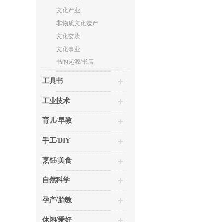
文化产业
非物质文化遗产
文化交流
文化事业
书的起源/书店
工具书
工业技术
育儿/早教
手工/DIY
烹饪/美食
自然科学
孕产/胎教
休闲/爱好