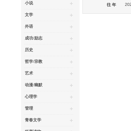
小说
20
往 年
文学
外语
成功/励志
历史
哲学/宗教
艺术
动漫/幽默
心理学
管理
青春文学