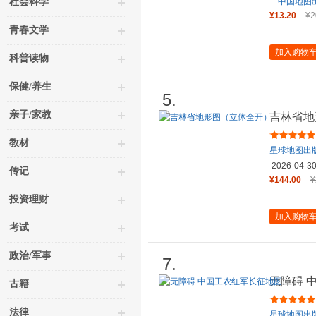
社会科学
中国地图
¥13.20
¥2
青春文学
加入购物
科普读物
保健/养生
5.
亲子/家教
吉林省地
教材
星球地图出
2026-04-3
传记
¥144.00
¥
投资理财
加入购物
考试
政治/军事
7.
无障碍 
古籍
法律
星球地图出