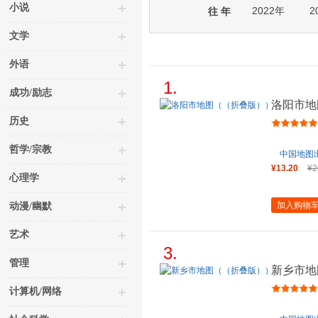
小说
2022年
2
往 年
文学
外语
1.
成功/励志
洛阳市地
历史
哲学/宗教
中国地图
¥13.20
¥2
心理学
加入购物
动漫/幽默
艺术
3.
管理
新乡市地
计算机/网络