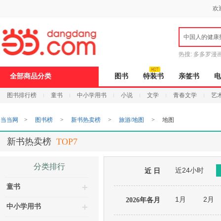
新
欢
窗
口
打
中国人的健康
开
无
障
热搜:
多多罗漫
碍
说
全部商品分类
图书
特装书
亲签书
电
明
页
图书排行榜
童书
中小学用书
小说
文学
青春文学
艺
面,
按
Ctrl
当当网
>
图书榜
>
新书热卖榜
>
旅游/地图
>
地图
加
波
浪
新书热卖榜
TOP7
键
打
开
分类排行
近24小时
导
近 日
盲
童书
模
式
1月
2月
2026年各月
中小学用书