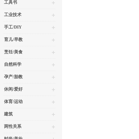
工具书
工业技术
手工/DIY
育儿/早教
烹饪/美食
自然科学
孕产/胎教
休闲/爱好
体育/运动
建筑
两性关系
时尚/美妆