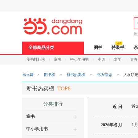
新
窗
口
打
开
无
障
热
碍
说
全部商品分类
图书
特装书
亲
明
页
图书排行榜
童书
中小学用书
小说
文学
青春
面,
按
Ctrl
当当网
>
图书榜
>
新书热卖榜
>
成功/励志
>
人在职
加
波
浪
新书热卖榜
TOP8
键
打
开
分类排行
近
导
近 日
盲
童书
模
式
1
2026年各月
中小学用书