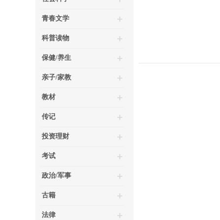
青春文学
科普读物
保健/养生
亲子/家教
教材
传记
投资理财
考试
政治/军事
古籍
法律