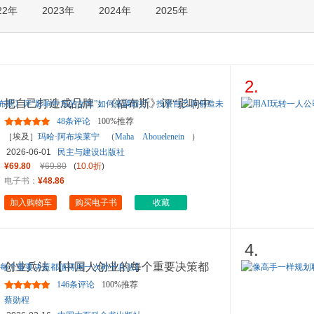
22年
2023年
2024年
2025年
箱包皮
手表饰
运动户
汽车用
食品
2.
手机通
把自己打造成品牌：《福布斯》评“影响中
数码影
东的女性”如何低调前行
...
48条评论
100%推荐
电脑办
［埃及］
玛哈·阿布埃莱宁
（
Maha
Abouelenein
）
大家电
2026-06-01
民主与建设出版社
家用电
¥69.80
¥69.80
(
10.0折
)
电子书：
¥48.86
加入购物车
购买电子书
收藏
4.
创业兵法 【中国人创业的每个重要决策都
值得用一次孙子兵法】
146条评论
100%推荐
蔡勋程