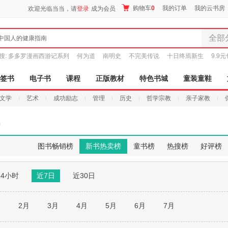
购物车
0
我的订单
我的云书房
欢迎光临当当，请
登录
成为会员
全部
中国人的健康指南
全部分
搜:
多多罗漫画西游记系列
何为道
南明史
不完美传说
十日终焉新生
9.9
尾品汇
图书
签书
电子书
课程
正版教材
特色书城
童装童鞋
电子书
文学
艺术
成功励志
管理
历史
哲学宗教
亲子家教
音像
影视
场
时尚美
母婴用
图书畅销榜
新书热卖榜
童书榜
热搜榜
好评榜
玩具
孕婴服
24小时
近7日
近30日
童装童
家居日
家具装
月
2月
3月
4月
5月
6月
7月
服装
鞋