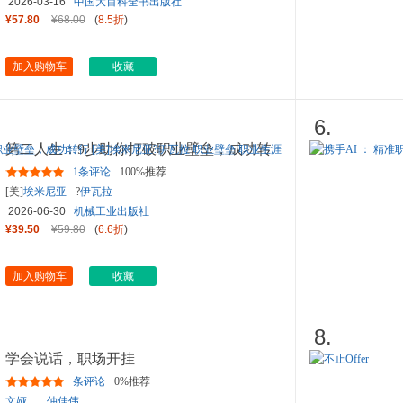
2026-03-16
中国大百科全书出版社
¥57.80
¥68.00
(
8.5折
)
加入购物车
收藏
6.
第二人生：9步助你打破职业壁垒，成功转
行 [美]埃米尼亚?伊瓦拉
...
1条评论
100%推荐
[美]
埃米尼亚
?
伊瓦拉
2026-06-30
机械工业出版社
¥39.50
¥59.80
(
6.6折
)
加入购物车
收藏
8.
学会说话，职场开挂
条评论
0%推荐
文娅
、
仲佳伟