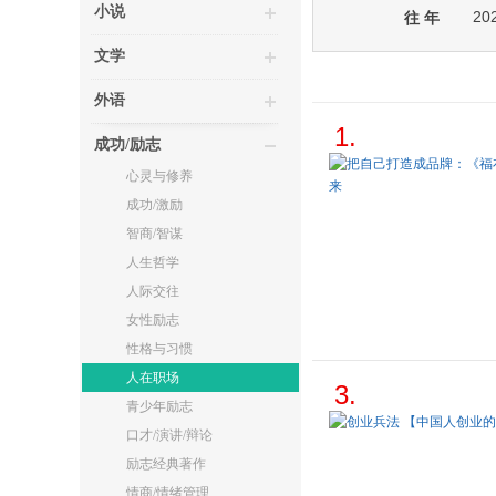
小说
20
往 年
文学
外语
1.
成功/励志
心灵与修养
成功/激励
智商/智谋
人生哲学
人际交往
女性励志
性格与习惯
人在职场
3.
青少年励志
口才/演讲/辩论
励志经典著作
情商/情绪管理