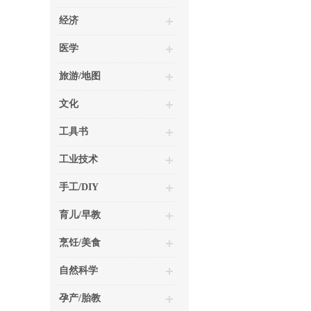
经济
医学
旅游/地图
文化
工具书
工业技术
手工/DIY
育儿/早教
烹饪/美食
自然科学
孕产/胎教