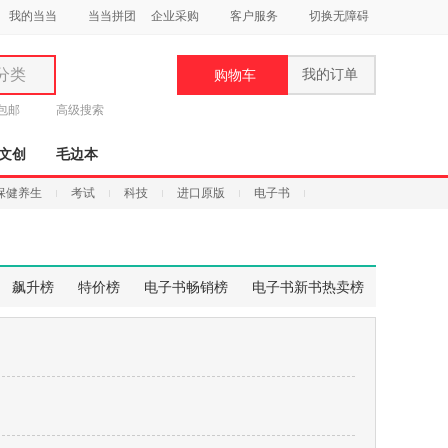
我的当当
当当拼团
企业采购
客户服务
切换无障碍
分类
我的订单
购物车
类
元包邮
高级搜索
文创
毛边本
保健养生
考试
科技
进口原版
电子书
妆
品
飙升榜
特价榜
电子书畅销榜
电子书新书热卖榜
饰
鞋
用
饰