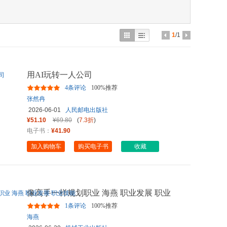
具
品
外
1
/1
品
讯
用AI玩转一人公司
音
4条评论
100%推荐
公
张然冉
2026-06-01
人民邮电出版社
器
¥51.10
¥69.80
(
7.3折
)
电子书：
¥41.90
加入购物车
购买电子书
收藏
像高手一样规划职业 海燕 职业发展 职业
技能
1条评论
100%推荐
海燕