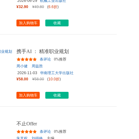
2026-06-29
机械工业出版社
¥32.90
¥49.80
(
6.6折
)
加入购物车
收藏
携手AI ： 精准职业规划
条评论
0%推荐
周小健
周益胜
2026-11-03
华南理工大学出版社
¥58.00
¥58.00
(
10.0折
)
加入购物车
收藏
不止Offer
条评论
0%推荐
朱其权
,
刘得格
主编