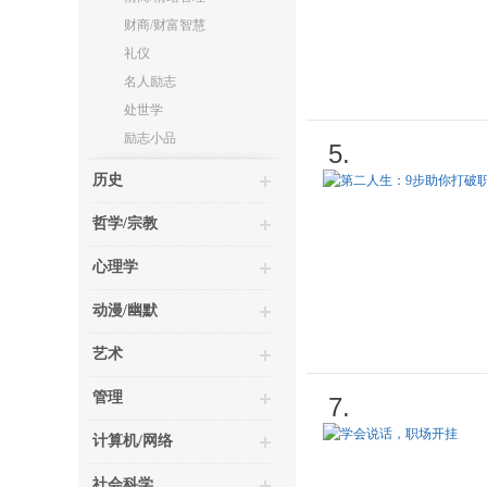
财商/财富智慧
礼仪
名人励志
处世学
励志小品
5.
历史
哲学/宗教
心理学
动漫/幽默
艺术
管理
7.
计算机/网络
社会科学