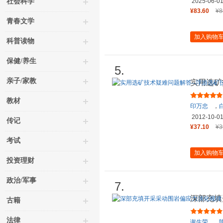
社会科学
2025-06-0
¥83.60
¥8
青春文学
加入购物
科普读物
保健/养生
5.
亲子/家教
实用选矿
问答
教材
印万忠
，
2012-10-0
传记
¥37.10
¥3
考试
加入购物
投资理财
政治/军事
7.
深部充填
古籍
法律
谢生荣
，