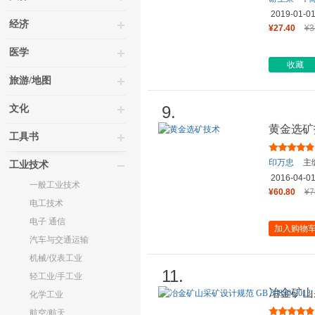
2019-01-0
经济
¥27.40
¥3
医学
收藏
旅游/地图
9.
文化
黄金选矿
工具书
印万忠
主
工业技术
2016-04-0
一般工业技术
¥60.80
¥7
电工技术
电子 通信
加入购物
汽车与交通运输
机械/仪表工业
11.
轻工业/手工业
冶金矿山采
化学工业
航空/航天