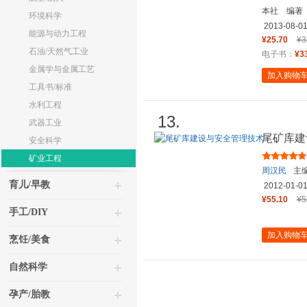
本社 编著
环境科学
2013-08-0
能源与动力工程
¥25.70
¥3
石油/天然气工业
电子书：
¥3
金属学与金属工艺
加入购物
工具书/标准
水利工程
13.
武器工业
尾矿库建
安全科学
矿业工程
周汉民
主
育儿/早教
2012-01-0
¥55.10
¥5
手工/DIY
加入购物
烹饪/美食
自然科学
孕产/胎教