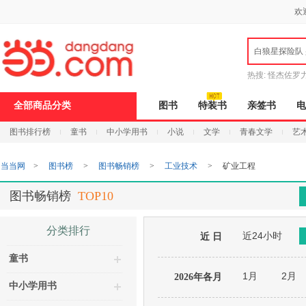
新
欢
窗
口
打
白狼星探险队
开
无
障
热搜:
怪杰佐罗
碍
说
全部商品分类
图书
特装书
亲签书
电
明
页
图书排行榜
童书
中小学用书
小说
文学
青春文学
艺
面,
按
Ctrl
当当网
>
图书榜
>
图书畅销榜
>
工业技术
>
矿业工程
加
波
浪
图书畅销榜
TOP10
键
打
开
分类排行
近24小时
导
近 日
盲
童书
模
式
1月
2月
2026年各月
中小学用书