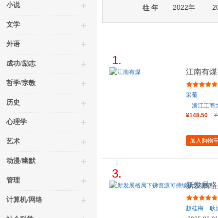
小说
2022年
2
往 年
文学
外语
1.
成功/励志
江南有煤
哲学/宗教
采菊
历史
浙江工商
¥148.50
¥
心理学
加入购物
艺术
动漫/幽默
3.
管理
新发展格
计算机/网络
赵桂梅
耿